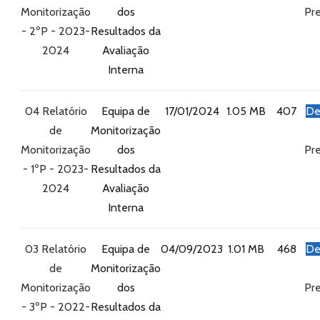
Monitorização
dos
Pre
- 2ºP - 2023-
Resultados da
2024
Avaliação
Interna
04 Relatório
Equipa de
17/01/2024
1.05 MB
407
De
de
Monitorização
Monitorização
dos
Pre
- 1ºP - 2023-
Resultados da
2024
Avaliação
Interna
03 Relatório
Equipa de
04/09/2023
1.01 MB
468
De
de
Monitorização
Monitorização
dos
Pre
- 3ºP - 2022-
Resultados da