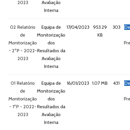
2023
Avaliação
Interna
02 Relatório
Equipa de
17/04/2023
953.29
303
De
de
Monitorização
KB
Monitorização
dos
Pre
- 2ºP - 2022-
Resultados da
2023
Avaliação
Interna
01 Relatório
Equipa de
16/01/2023
1.07 MB
431
De
de
Monitorização
Monitorização
dos
Pre
- 1ºP - 2022-
Resultados da
2023
Avaliação
Interna