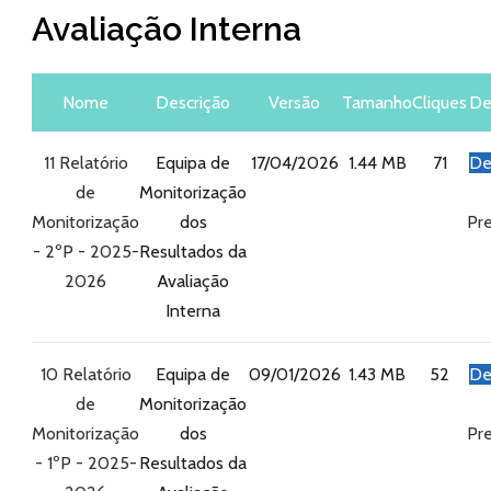
Avaliação Interna
Nome
Descrição
Versão
Tamanho
Cliques
De
11 Relatório
Equipa de
17/04/2026
1.44 MB
71
De
de
Monitorização
Monitorização
dos
Pre
- 2ºP - 2025-
Resultados da
2026
Avaliação
Interna
10 Relatório
Equipa de
09/01/2026
1.43 MB
52
De
de
Monitorização
Monitorização
dos
Pre
- 1ºP - 2025-
Resultados da