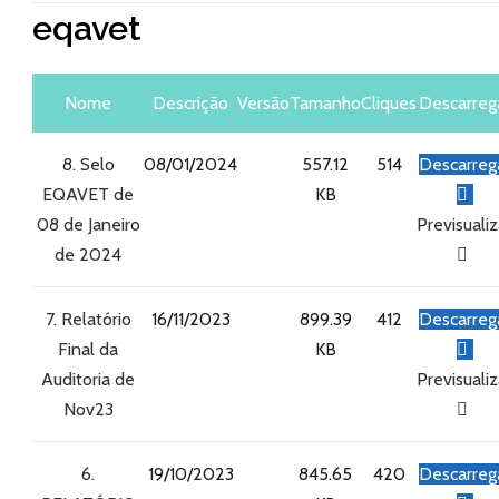
eqavet
Nome
Descrição
Versão
Tamanho
Cliques
Descarreg
8. Selo
08/01/2024
557.12
514
Descarreg
EQAVET de
KB
08 de Janeiro
Previsualiz
de 2024
7. Relatório
16/11/2023
899.39
412
Descarreg
Final da
KB
Auditoria de
Previsualiz
Nov23
6.
19/10/2023
845.65
420
Descarreg