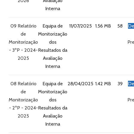
2026
Avaliação
Interna
09 Relatório
Equipa de
11/07/2025
1.56 MB
58
De
de
Monitorização
Monitorização
dos
Pre
- 3ºP - 2024-
Resultados da
2025
Avaliação
Interna
08 Relatório
Equipa de
28/04/2025
1.42 MB
39
De
de
Monitorização
Monitorização
dos
Pre
- 2ºP - 2024-
Resultados da
2025
Avaliação
Interna