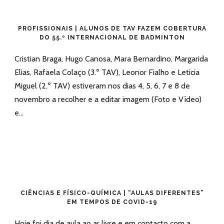
PROFISSIONAIS | ALUNOS DE TAV FAZEM COBERTURA
DO 55.º INTERNACIONAL DE BADMINTON
Cristian Braga, Hugo Canosa, Mara Bernardino, Margarida
Elias, Rafaela Colaço (3.º TAV), Leonor Fialho e Leticia
Miguel (2.º TAV) estiveram nos dias 4, 5, 6, 7 e 8 de
novembro a recolher e a editar imagem (Foto e Vídeo)
e...
CIÊNCIAS E FÍSICO-QUÍMICA | “AULAS DIFERENTES”
EM TEMPOS DE COVID-19
Hoje foi dia de aula ao ar livre e em contacto com a