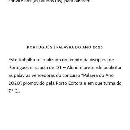
convite aos (às) alunos (as), para olharem...
PORTUGUÊS | PALAVRA DO ANO 2020
Este trabalho foi realizado no âmbito da disciplina de
Português e na aula de DT – Aluno e pretende publicitar
as palavras vencedoras do concurso “Palavra do Ano
2020”, promovido pela Porto Editora e em que turma do
7.º C...