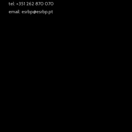
tel: +351 262 870 070
email: esrbp@esrbp.pt