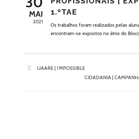
30
PROFISSIONAIS | EX
1.ºTAE
MAI
2021
Os trabalhos foram realizados pelas aluna
encontram-se expostos no átrio do Bloco
UAARE | I’MPOSSIBLE
CIDADANIA | CAMPANH