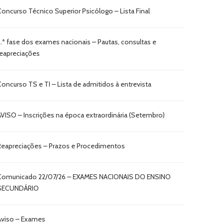
Concurso Técnico Superior Psicólogo – Lista Final
2.ª fase dos exames nacionais – Pautas, consultas e
reapreciações
Concurso TS e TI – Lista de admitidos à entrevista
AVISO – Inscrições na época extraordinária (Setembro)
Reapreciações – Prazos e Procedimentos
Comunicado 22/07/26 – EXAMES NACIONAIS DO ENSINO
SECUNDÁRIO
Aviso – Exames