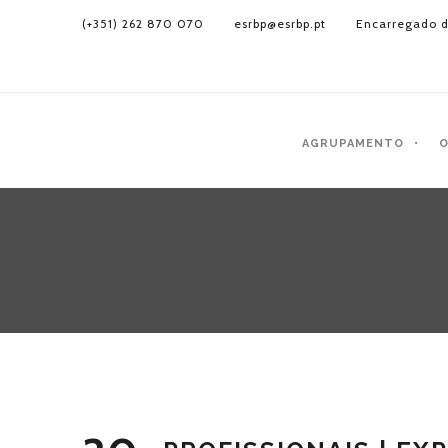
(+351) 262 870 070
esrbp@esrbp.pt
Encarregado d
AGRUPAMENTO
O