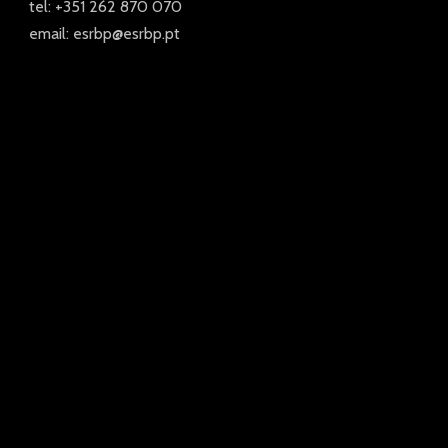
tel: +351 262 870 070
email: esrbp@esrbp.pt