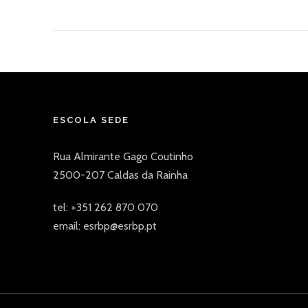
ESCOLA SEDE
Rua Almirante Gago Coutinho
2500-207 Caldas da Rainha
tel: +351 262 870 070
email: esrbp@esrbp.pt