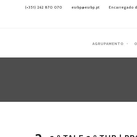
(+351) 262 870 070
esrbp@esrbp.pt
Encarregado d
AGRUPAMENTO
O