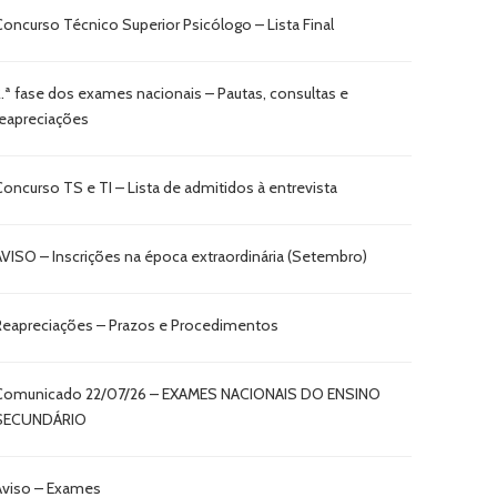
Concurso Técnico Superior Psicólogo – Lista Final
2.ª fase dos exames nacionais – Pautas, consultas e
reapreciações
Concurso TS e TI – Lista de admitidos à entrevista
AVISO – Inscrições na época extraordinária (Setembro)
Reapreciações – Prazos e Procedimentos
Comunicado 22/07/26 – EXAMES NACIONAIS DO ENSINO
SECUNDÁRIO
Aviso – Exames