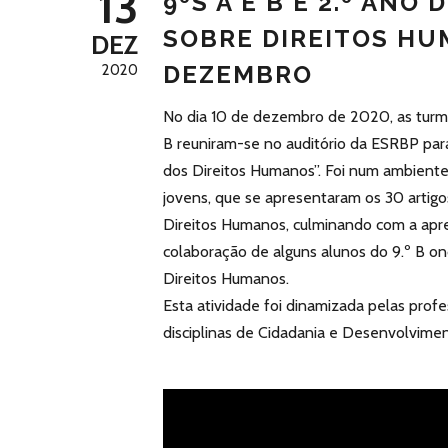
13
9ºS A E B E 2.º ANO
SOBRE DIREITOS HU
DEZ
DEZEMBRO
2020
No dia 10 de dezembro de 2020, as turma
B reuniram-se no auditório da ESRBP par
dos Direitos Humanos”. Foi num ambiente 
jovens, que se apresentaram os 30 artigo
Direitos Humanos, culminando com a apr
colaboração de alguns alunos do 9.º B o
Direitos Humanos.
Esta atividade foi dinamizada pelas profes
disciplinas de Cidadania e Desenvolvime