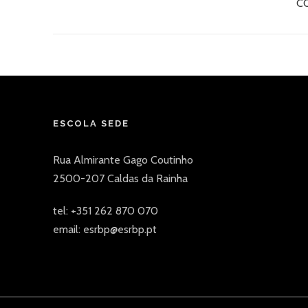
C
ESCOLA SEDE
Rua Almirante Gago Coutinho
2500-207 Caldas da Rainha
tel: +351 262 870 070
email: esrbp@esrbp.pt