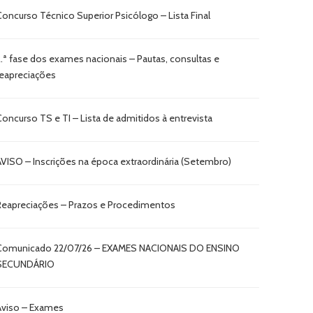
Concurso Técnico Superior Psicólogo – Lista Final
2.ª fase dos exames nacionais – Pautas, consultas e
reapreciações
Concurso TS e TI – Lista de admitidos à entrevista
AVISO – Inscrições na época extraordinária (Setembro)
Reapreciações – Prazos e Procedimentos
Comunicado 22/07/26 – EXAMES NACIONAIS DO ENSINO
SECUNDÁRIO
Aviso – Exames