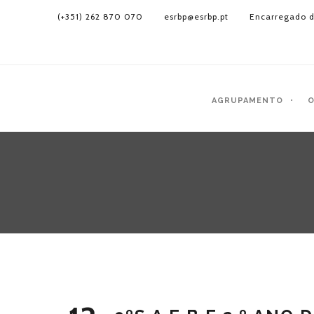
(+351) 262 870 070
esrbp@esrbp.pt
Encarregado d
AGRUPAMENTO
O