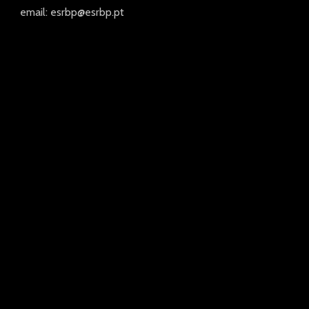
email: esrbp@esrbp.pt