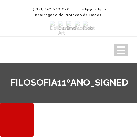
(+351) 262 870 070
esrbp@esrbp.pt
Encarregado de Proteção de Dados
FILOSOFIA11ºANO_SIGNED