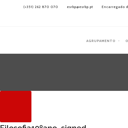
(+351) 262 870 070
esrbp@esrbp.pt
Encarregado d
AGRUPAMENTO
O
Filosofia10ºano_signed