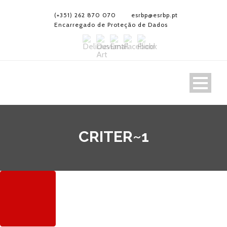
(+351) 262 870 070
esrbp@esrbp.pt
Encarregado de Proteção de Dados
CRITER~1