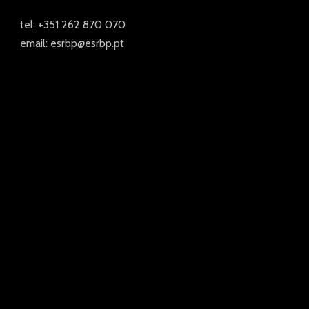
tel: +351 262 870 070
email: esrbp@esrbp.pt