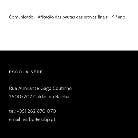
Comunicado – Afixação das pautas das provas finais – 9.º ano
ESCOLA SEDE
Rua Almirante Gago Coutinho
2500-207 Caldas da Rainha
tel: +351 262 870 070
email: esrbp@esrbp.pt