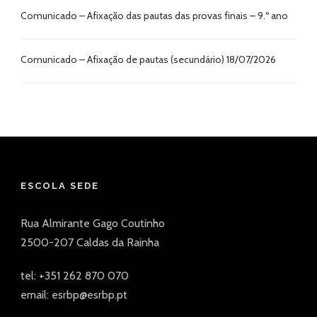
Comunicado – Afixação das pautas das provas finais – 9.º ano
Comunicado – Afixação de pautas (secundário) 18/07/2026
ESCOLA SEDE
Rua Almirante Gago Coutinho
2500-207 Caldas da Rainha
tel: +351 262 870 070
email: esrbp@esrbp.pt