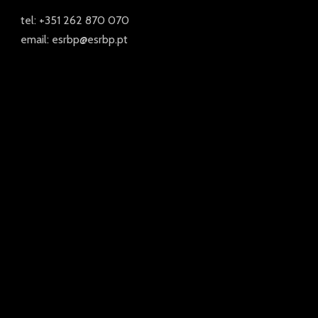
tel: +351 262 870 070
email: esrbp@esrbp.pt