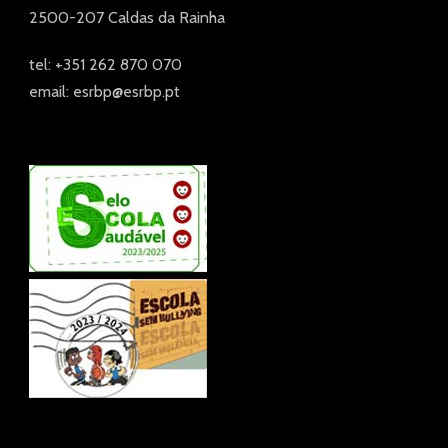
2500-207 Caldas da Rainha
tel: +351 262 870 070
email: esrbp@esrbp.pt