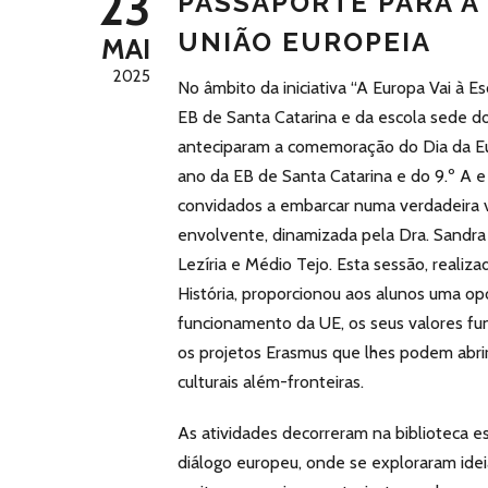
23
PASSAPORTE PARA A
UNIÃO EUROPEIA
MAI
2025
No âmbito da iniciativa “A Europa Vai à Esc
EB de Santa Catarina e da escola sede d
anteciparam a comemoração do Dia da Euro
ano da EB de Santa Catarina e do 9.º A e
convidados a embarcar numa verdadeira v
envolvente, dinamizada pela Dra. Sandra
Lezíria e Médio Tejo. Esta sessão, realiz
História, proporcionou aos alunos uma 
funcionamento da UE, os seus valores fu
os projetos Erasmus que lhes podem abrir
culturais além-fronteiras.
As atividades decorreram na biblioteca e
diálogo europeu, onde se exploraram ideia