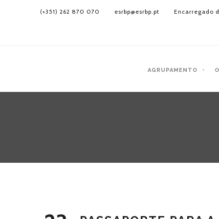
(+351) 262 870 070
esrbp@esrbp.pt
Encarregado d
AGRUPAMENTO
O