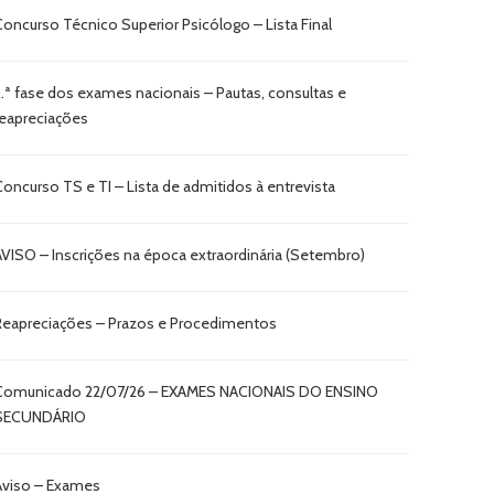
Concurso Técnico Superior Psicólogo – Lista Final
2.ª fase dos exames nacionais – Pautas, consultas e
reapreciações
Concurso TS e TI – Lista de admitidos à entrevista
AVISO – Inscrições na época extraordinária (Setembro)
Reapreciações – Prazos e Procedimentos
Comunicado 22/07/26 – EXAMES NACIONAIS DO ENSINO
SECUNDÁRIO
Aviso – Exames