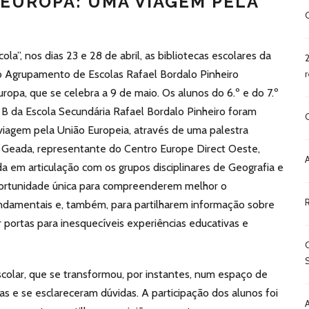
 EUROPA: UMA VIAGEM PELA
ola”, nos dias 23 e 28 de abril, as bibliotecas escolares da
o Agrupamento de Escolas Rafael Bordalo Pinheiro
pa, que se celebra a 9 de maio. Os alunos do 6.º e do 7.º
 B da Escola Secundária Rafael Bordalo Pinheiro foram
iagem pela União Europeia, através de uma palestra
 Geada, representante do Centro Europe Direct Oeste,
ada em articulação com os grupos disciplinares de Geografia e
oportunidade única para compreenderem melhor o
ndamentais e, também, para partilharem informação sobre
 portas para inesquecíveis experiências educativas e
scolar, que se transformou, por instantes, num espaço de
s e se esclareceram dúvidas. A participação dos alunos foi