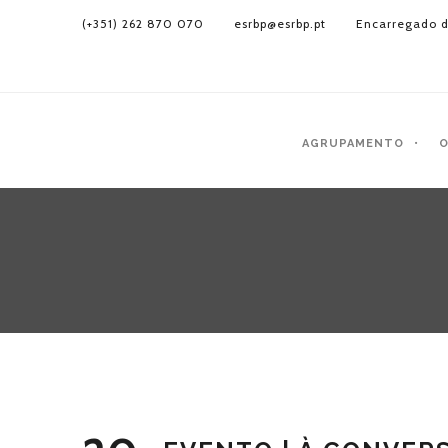
(+351) 262 870 070
esrbp@esrbp.pt
Encarregado d
AGRUPAMENTO
O