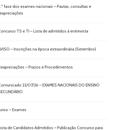
2.ª fase dos exames nacionais – Pautas, consultas e
reapreciações
Concurso TS e TI – Lista de admitidos à entrevista
AVISO – Inscrições na época extraordinária (Setembro)
Reapreciações – Prazos e Procedimentos
Comunicado 22/07/26 – EXAMES NACIONAIS DO ENSINO
SECUNDÁRIO
Aviso – Exames
Lista de Candidatos Admitidos – Publicação Concurso para