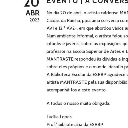
20
EVENTO | À CONVER
ABR
No dia 20 de abril, o artista caldense 
2023
Caldas da Rainha, para uma conversa com 
AV1 e 12.º AV2-, em que abordou vários as
Num ambiente informal, o artista falou so
infantis e juvenis, sobre as exposições 
professor na Escola Superior de Artes e
MANTRASTE respondeu às dúvidas e inqu
sobre eles próprios e o mundo, desafio p
A Biblioteca Escolar da ESRBP agradece o
artista MANTRASTE pela sua disponibilida
acompanhá-los a este evento.
A todos o nosso muito obrigada.
Lucília Lopes
Prof.ª bibliotecária da ESRBP