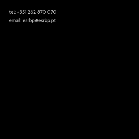
tel: +351 262 870 070
email: esrbp@esrbp.pt