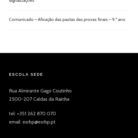
digitalizações
Comunicado – Afixação das pautas das provas finais – 9.º ano
ESCOLA SEDE
Rua Almirante Gago Coutinho
2500-207 Caldas da Rainha
tel: +351 262 870 070
email: esrbp@esrbp.pt