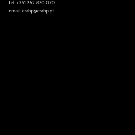
tel: +351 262 870 070
email: esrbp@esrbp.pt