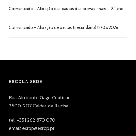
Comunicado – Afixação das pautas das provas finais – 9.º ano
Comunicado – Afixação de pautas (secundário) 18/07/2026
ESCOLA SEDE
Rua Almirante Gago Coutinho
2500-207 Caldas da Rainha
tel: +351 262 870 070
email: esrbp@esrbp.pt