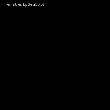
email: esrbp@esrbp.pt