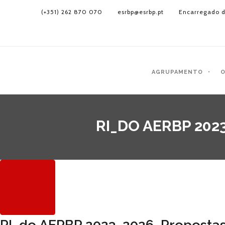
(+351) 262 870 070
esrbp@esrbp.pt
Encarregado d
AGRUPAMENTO
O
RI_DO AERBP 20
RI_do AERBP 2023_2026_Proposta