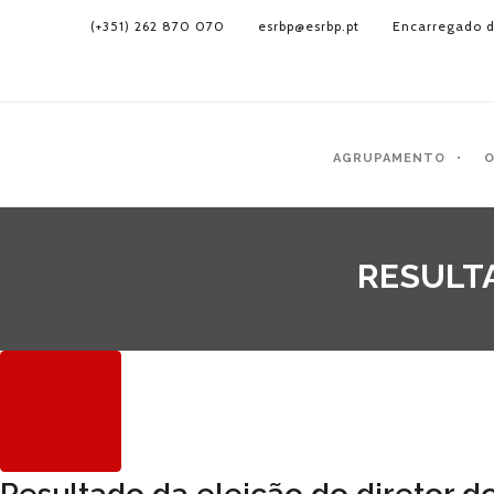
(+351) 262 870 070
esrbp@esrbp.pt
Encarregado d
AGRUPAMENTO
O
RESULTA
Resultado da eleição do diretor 