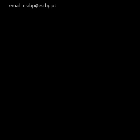
email: esrbp@esrbp.pt