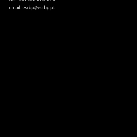
email: esrbp@esrbp.pt