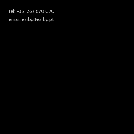
tel: +351 262 870 070
email: esrbp@esrbp.pt