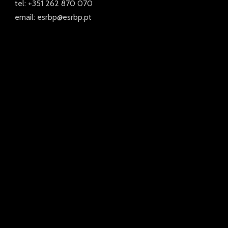
tel: +351 262 870 070
email: esrbp@esrbp.pt