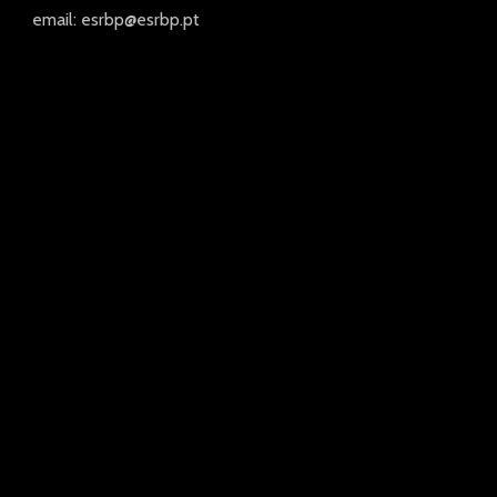
email: esrbp@esrbp.pt