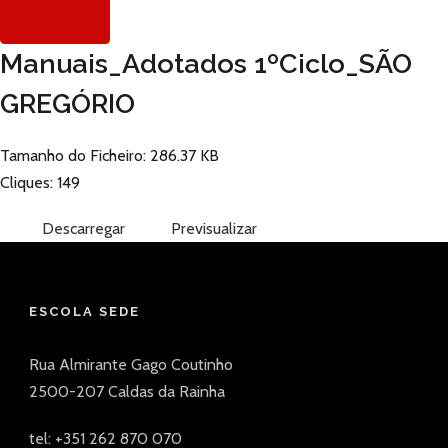
Manuais_Adotados 1ºCiclo_SÃO
GREGÓRIO
Tamanho do Ficheiro: 286.37 KB
Cliques: 149
Descarregar
Previsualizar
ESCOLA SEDE
Rua Almirante Gago Coutinho
2500-207 Caldas da Rainha
tel: +351 262 870 070