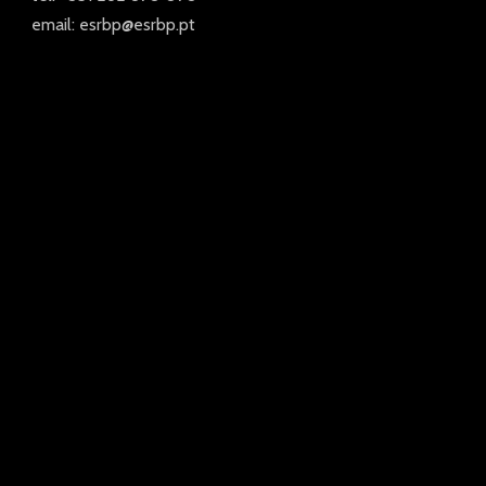
email: esrbp@esrbp.pt