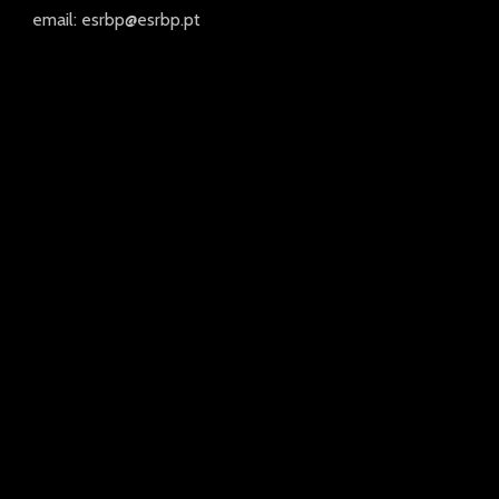
email: esrbp@esrbp.pt