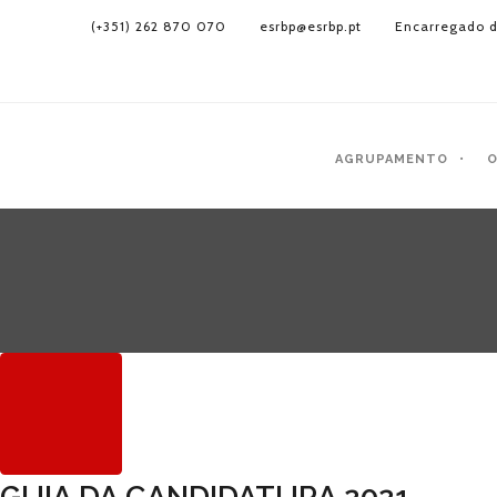
(+351) 262 870 070
esrbp@esrbp.pt
Encarregado d
AGRUPAMENTO
O
GUIA DA CANDIDATURA 2021