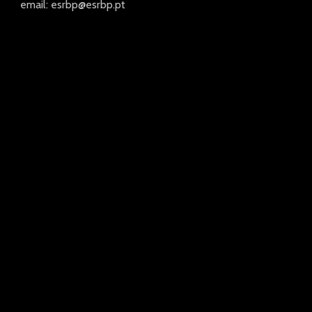
email: esrbp@esrbp.pt