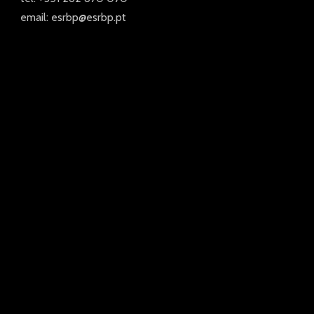
email: esrbp@esrbp.pt