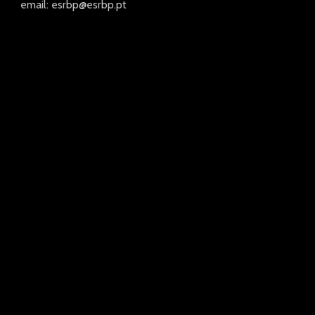
email: esrbp@esrbp.pt