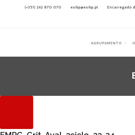
(+351) 262 870 070
esrbp@esrbp.pt
Encarregado d
AGRUPAMENTO
O
EMRC_Crit. Aval_3ciclo_23-24