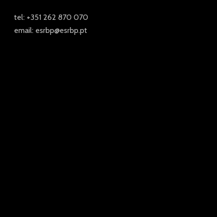
tel: +351 262 870 070
email: esrbp@esrbp.pt