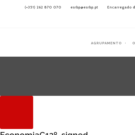
(+351) 262 870 070
esrbp@esrbp.pt
Encarregado d
AGRUPAMENTO
O
EconomiaC12º_signed