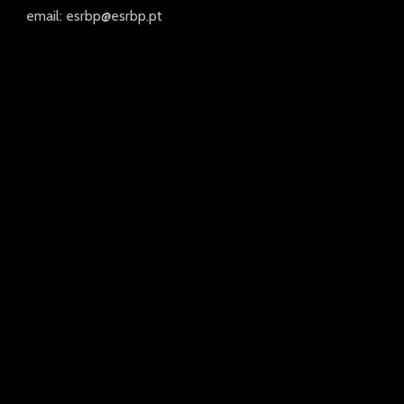
email: esrbp@esrbp.pt