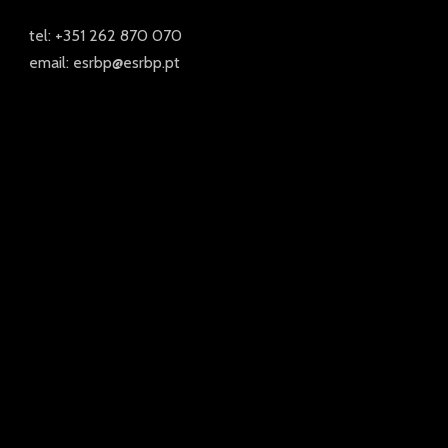
tel: +351 262 870 070
email: esrbp@esrbp.pt