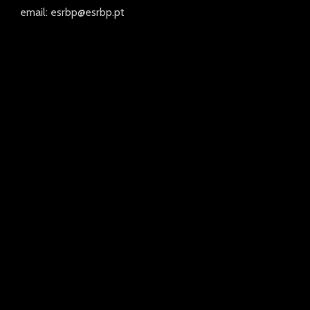
email: esrbp@esrbp.pt