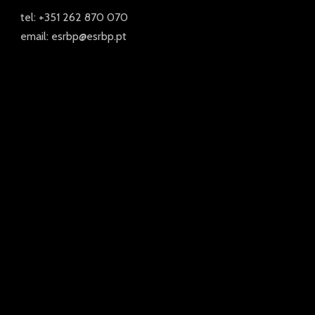
tel: +351 262 870 070
email: esrbp@esrbp.pt