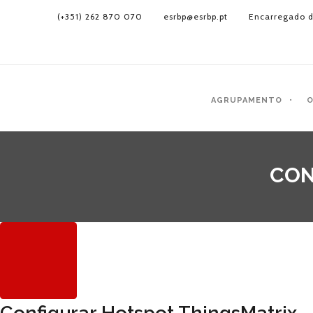
(+351) 262 870 070
esrbp@esrbp.pt
Encarregado d
AGRUPAMENTO
O
CON
Configurar Hotspot ThingsMatrix