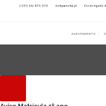
(+351) 262 870 070
esrbp@esrbp.pt
Encarregado d
AGRUPAMENTO
O
Aviso Matrícula 1º ano