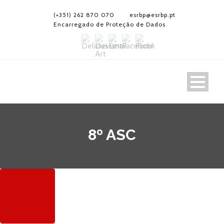
(+351) 262 870 070
esrbp@esrbp.pt
Encarregado de Proteção de Dados
8º ASC