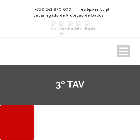
(+351) 262 870 070
esrbp@esrbp.pt
Encarregado de Proteção de Dados
3º TAV