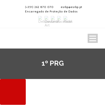
(+351) 262 870 070
esrbp@esrbp.pt
Encarregado de Proteção de Dados
1º PRG