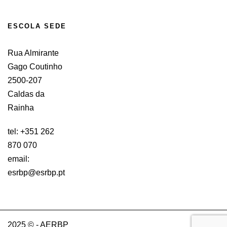
ESCOLA SEDE
Rua Almirante
Gago Coutinho
2500-207
Caldas da
Rainha
tel: +351 262
870 070
email:
esrbp@esrbp.pt
2025 © - AERBP