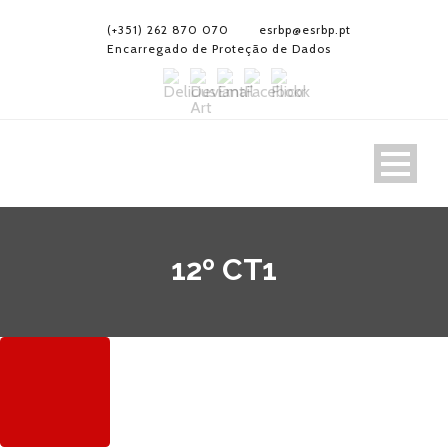
(+351) 262 870 070
esrbp@esrbp.pt
Encarregado de Proteção de Dados
12º CT1